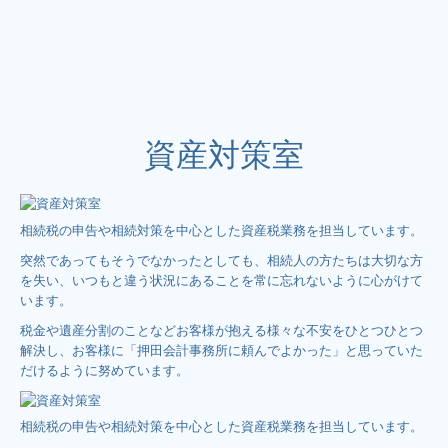
社会福祉法人支援
創業支援
成年後見支援
事業承継対策
資産対策室
セミナー案内
最新セミナー
過去セミナー
相続税の申告や相続対策を中心とした資産税業務を担当しています。
コラム
突然であってもそうでなかったとしても、相続人の方たちは大切な方
を失い、いつもと違う状況にあることを常に忘れないように心がけて
お問合せ
います。
税金や遺産分割のことなどお客様が抱える様々な不安をひとつひとつ
解決し、お客様に「押田会計事務所に頼んでよかった」と思っていた
だけるように努めています。
相続税の申告や相続対策を中心とした資産税業務を担当しています。