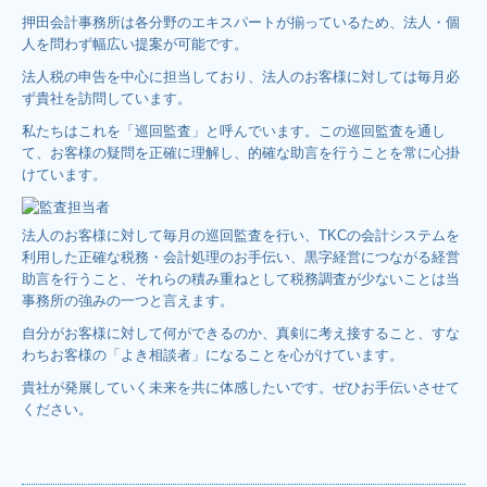
押田会計事務所は各分野のエキスパートが揃っているため、法人・個
人を問わず幅広い提案が可能です。
法人税の申告を中心に担当しており、法人のお客様に対しては毎月必
ず貴社を訪問しています。
私たちはこれを「巡回監査」と呼んでいます。この巡回監査を通し
て、お客様の疑問を正確に理解し、的確な助言を行うことを常に心掛
けています。
法人のお客様に対して毎月の巡回監査を行い、TKCの会計システムを
利用した正確な税務・会計処理のお手伝い、黒字経営につながる経営
助言を行うこと、それらの積み重ねとして税務調査が少ないことは当
事務所の強みの一つと言えます。
自分がお客様に対して何ができるのか、真剣に考え接すること、すな
わちお客様の「よき相談者」になることを心がけています。
貴社が発展していく未来を共に体感したいです。ぜひお手伝いさせて
ください。